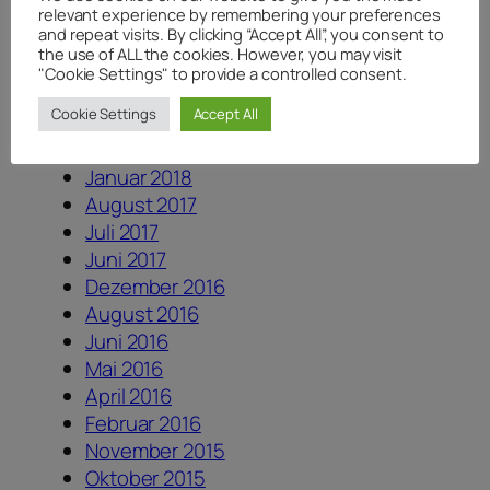
April 2020
relevant experience by remembering your preferences
and repeat visits. By clicking “Accept All”, you consent to
August 2019
the use of ALL the cookies. However, you may visit
August 2018
"Cookie Settings" to provide a controlled consent.
Juli 2018
Cookie Settings
Accept All
Juni 2018
April 2018
Januar 2018
August 2017
Juli 2017
Juni 2017
Dezember 2016
August 2016
Juni 2016
Mai 2016
April 2016
Februar 2016
November 2015
Oktober 2015