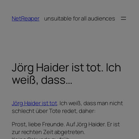
Zum
Inhalt
NetReaper
unsuitable for all audiences
springen
Jörg Haider ist tot. Ich
weiß, dass…
Jörg Haider ist tot
. Ich weiß, dass man nicht
schlecht über Tote redet, daher:
Prost, liebe Freunde. Auf Jörg Haider. Er ist
zur rechten Zeit abgetreten.