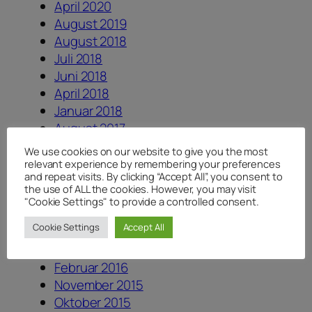
April 2020
August 2019
August 2018
Juli 2018
Juni 2018
April 2018
Januar 2018
August 2017
Juli 2017
We use cookies on our website to give you the most
Juni 2017
relevant experience by remembering your preferences
and repeat visits. By clicking “Accept All”, you consent to
Dezember 2016
the use of ALL the cookies. However, you may visit
August 2016
"Cookie Settings" to provide a controlled consent.
Juni 2016
Cookie Settings
Accept All
Mai 2016
April 2016
Februar 2016
November 2015
Oktober 2015