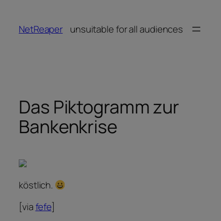
Zum
Inhalt
NetReaper
unsuitable for all audiences
springen
Das Piktogramm zur
Bankenkrise
köstlich.
[via
fefe
]