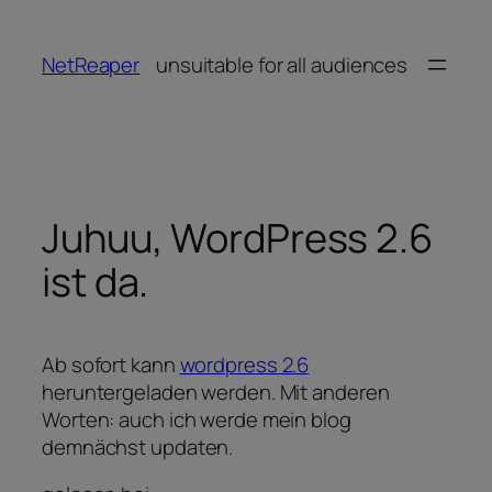
Zum
Inhalt
NetReaper
unsuitable for all audiences
springen
Juhuu, WordPress 2.6
ist da.
Ab sofort kann
wordpress 2.6
heruntergeladen werden. Mit anderen
Worten: auch ich werde mein blog
demnächst updaten.