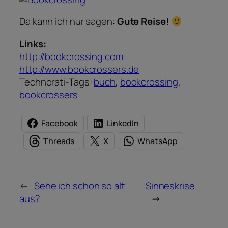
Da kann ich nur sagen:
Gute Reise!
Links:
http://bookcrossing.com
http://www.bookcrossers.de
Technorati-Tags:
buch
,
bookcrossing
,
bookcrossers
Facebook
LinkedIn
Threads
X
WhatsApp
←
Sehe ich schon so alt
Sinneskrise
aus?
→