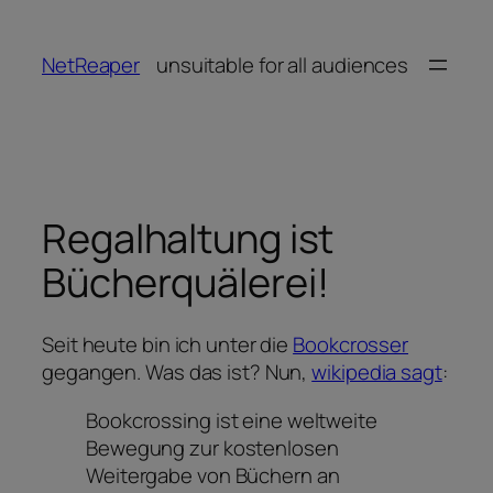
Zum
Inhalt
NetReaper
unsuitable for all audiences
springen
Regalhaltung ist
Bücherquälerei!
Seit heute bin ich unter die
Bookcrosser
gegangen. Was das ist? Nun,
wikipedia sagt
:
Bookcrossing ist eine weltweite
Bewegung zur kostenlosen
Weitergabe von Büchern an