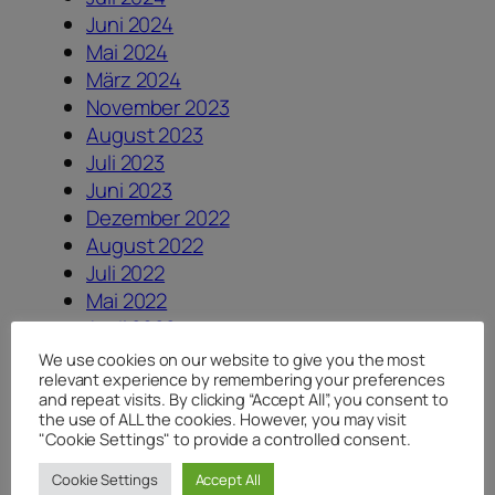
Juni 2024
Mai 2024
März 2024
November 2023
August 2023
Juli 2023
Juni 2023
Dezember 2022
August 2022
Juli 2022
Mai 2022
April 2022
März 2022
We use cookies on our website to give you the most
relevant experience by remembering your preferences
Februar 2022
and repeat visits. By clicking “Accept All”, you consent to
September 2021
the use of ALL the cookies. However, you may visit
August 2021
"Cookie Settings" to provide a controlled consent.
Juli 2021
Cookie Settings
Accept All
Juni 2021