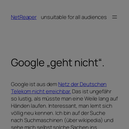
Zum
Inhalt
NetReaper
unsuitable for all audiences
springen
Google „geht nicht“.
Google ist aus dem
Netz der Deutschen
Telekom nicht erreichbar.
Das ist ungefähr
so lustig, als müsste man eine Weile lang auf
Händen laufen. Interessant, man lernt sich
völlig neu kennen. Ich bin auf der Suche
nach Suchmaschinen (über wikipedia) und
sehe mich selbst solche Sachen ins