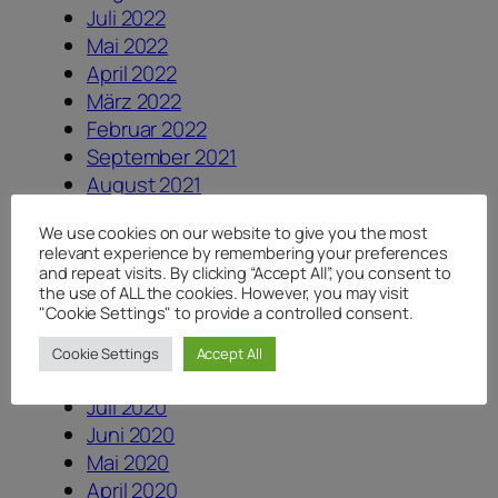
Juli 2022
Mai 2022
April 2022
März 2022
Februar 2022
September 2021
August 2021
Juli 2021
We use cookies on our website to give you the most
Juni 2021
relevant experience by remembering your preferences
Mai 2021
and repeat visits. By clicking “Accept All”, you consent to
März 2021
the use of ALL the cookies. However, you may visit
"Cookie Settings" to provide a controlled consent.
Februar 2021
Oktober 2020
Cookie Settings
Accept All
September 2020
Juli 2020
Juni 2020
Mai 2020
April 2020