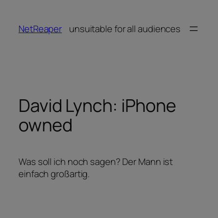
Zum
Inhalt
NetReaper
unsuitable for all audiences
springen
David Lynch: iPhone
owned
Was soll ich noch sagen? Der Mann ist
einfach großartig.