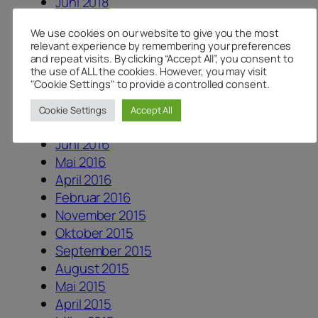
Juni 2018
April 2018
We use cookies on our website to give you the most
Januar 2018
relevant experience by remembering your preferences
August 2017
and repeat visits. By clicking “Accept All”, you consent to
the use of ALL the cookies. However, you may visit
Juli 2017
"Cookie Settings" to provide a controlled consent.
Juni 2017
Dezember 2016
Cookie Settings
Accept All
August 2016
Juni 2016
Mai 2016
April 2016
Februar 2016
November 2015
Oktober 2015
September 2015
August 2015
Mai 2015
April 2015