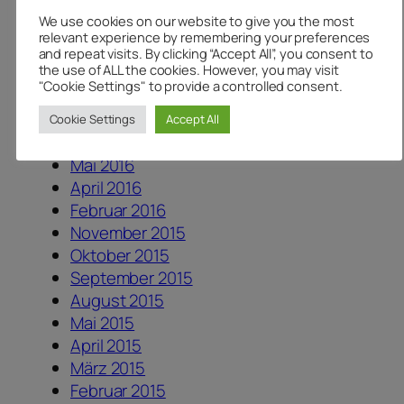
Januar 2018
We use cookies on our website to give you the most
August 2017
relevant experience by remembering your preferences
Juli 2017
and repeat visits. By clicking “Accept All”, you consent to
the use of ALL the cookies. However, you may visit
Juni 2017
"Cookie Settings" to provide a controlled consent.
Dezember 2016
August 2016
Cookie Settings
Accept All
Juni 2016
Mai 2016
April 2016
Februar 2016
November 2015
Oktober 2015
September 2015
August 2015
Mai 2015
April 2015
März 2015
Februar 2015