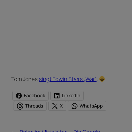
Tom Jones
singt Edwin Starrs „War“
.
Facebook
LinkedIn
Threads
X
WhatsApp
←
Polen im Mittelalter –
Die Google-