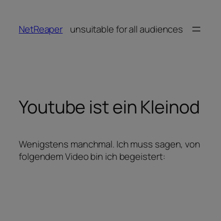
Zum
Inhalt
NetReaper
unsuitable for all audiences
springen
Youtube ist ein Kleinod
Wenigstens manchmal. Ich muss sagen, von
folgendem Video bin ich begeistert: