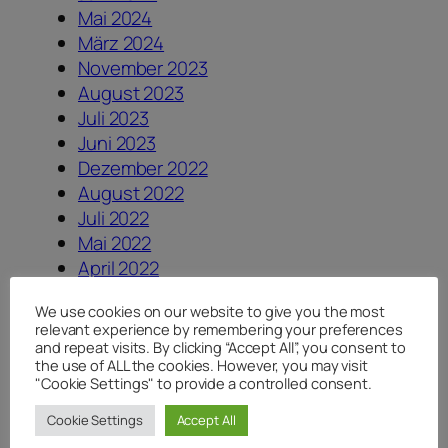
Mai 2024
März 2024
November 2023
August 2023
Juli 2023
Juni 2023
Dezember 2022
August 2022
Juli 2022
Mai 2022
April 2022
März 2022
We use cookies on our website to give you the most
Februar 2022
relevant experience by remembering your preferences
September 2021
and repeat visits. By clicking “Accept All”, you consent to
the use of ALL the cookies. However, you may visit
August 2021
"Cookie Settings" to provide a controlled consent.
Juli 2021
Juni 2021
Cookie Settings
Accept All
Mai 2021