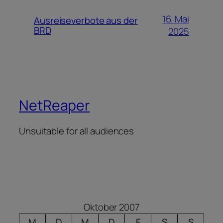
16. Mai
Ausreiseverbote aus der
BRD
2025
NetReaper
Unsuitable for all audiences
Oktober 2007
M
D
M
D
F
S
S