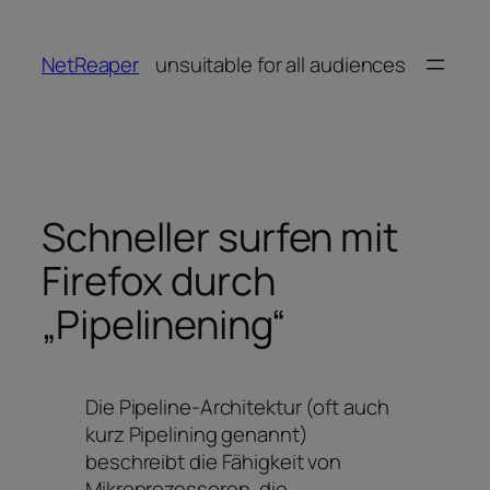
Zum
Inhalt
NetReaper
unsuitable for all audiences
springen
Schneller surfen mit
Firefox durch
„Pipelinening“
Die Pipeline-Architektur (oft auch
kurz Pipelining genannt)
beschreibt die Fähigkeit von
Mikroprozessoren, die