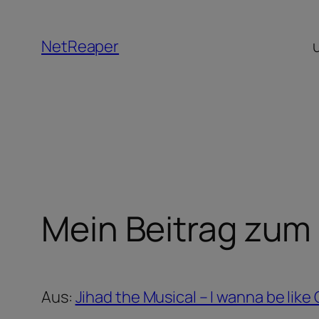
Zum
Inhalt
NetReaper
springen
Mein Beitrag zum
Aus:
Jihad the Musical – I wanna be lik