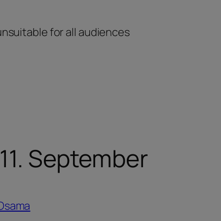
unsuitable for all audiences
 11. September
e Osama