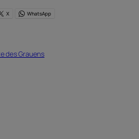
X
WhatsApp
te des Grauens