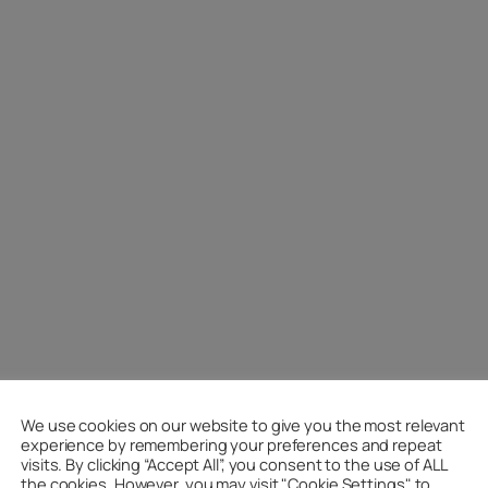
September 2007
We use cookies on our website to give you the most relevant
experience by remembering your preferences and repeat
M
D
F
visits. By clicking “Accept All”, you consent to the use of ALL
the cookies. However, you may visit "Cookie Settings" to