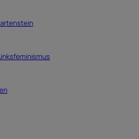
Martenstein
 Linksfeminismus
ten