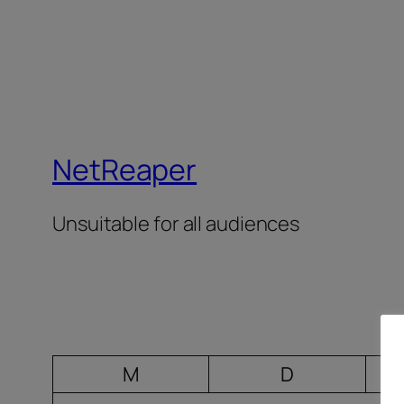
NetReaper
Unsuitable for all audiences
M
D