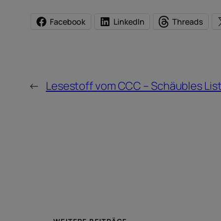
Facebook
LinkedIn
Threads
←
Lesestoff vom CCC – Schäubles Lis