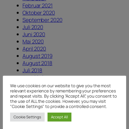
Februar 2021
Oktober 2020
September 2020
Juli 2020
Juni 2020
Mai 2020
April 2020
August 2019
August 2018
Juli 2018
Juni 2018
April 2018
We use cookies on our website to give you the most
relevant experience by remembering your preferences
Januar 2018
and repeat visits. By clicking “Accept All”, you consent to
August 2017
the use of ALL the cookies. However, you may visit
Juli 2017
"Cookie Settings" to provide a controlled consent.
Juni 2017
Cookie Settings
Accept All
Dezember 2016
August 2016