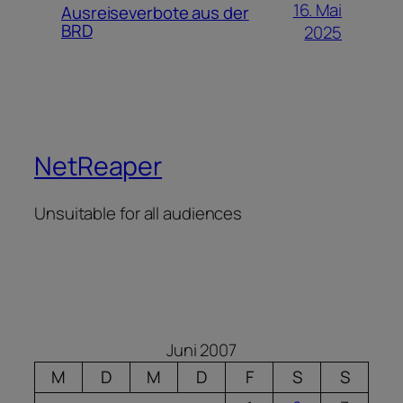
16. Mai
Ausreiseverbote aus der
BRD
2025
NetReaper
Unsuitable for all audiences
Juni 2007
M
D
M
D
F
S
S