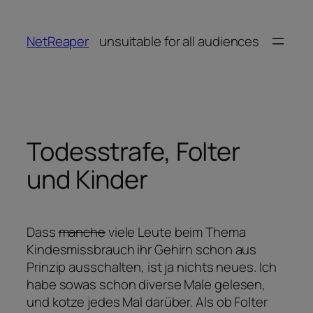
Zum
Inhalt
NetReaper
unsuitable for all audiences
springen
Todesstrafe, Folter
und Kinder
Dass
manche
viele Leute beim Thema
Kindesmissbrauch ihr Gehirn schon aus
Prinzip ausschalten, ist ja nichts neues. Ich
habe sowas schon diverse Male gelesen,
und kotze jedes Mal darüber. Als ob Folter