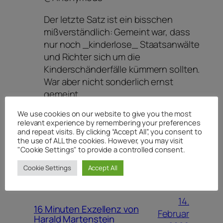
Der letzte Satz ist ein bisschen
mißverständlich: Gemeint war, dass
nur noch _kinderlose_ Staatsanwälte
und Richter sich um die
Kinderschänderfälle kümmern sollten.
War aber nicht sonderlich ernst
gemeint.
We use cookies on our website to give you the most
relevant experience by remembering your preferences
and repeat visits. By clicking “Accept All”, you consent to
the use of ALL the cookies. However, you may visit
"Cookie Settings" to provide a controlled consent.
Cookie Settings
Accept All
WEITERE BEITRÄGE
14.
16 Minuten Exzellenz von
Februar
Harald Martenstein