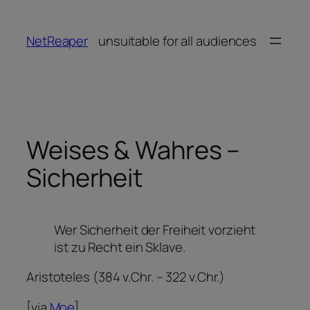
Zum
Inhalt
NetReaper
unsuitable for all audiences
springen
Weises & Wahres –
Sicherheit
Wer Sicherheit der Freiheit vorzieht
ist zu Recht ein Sklave.
Aristoteles (384 v.Chr. – 322 v.Chr.)
[via
Moe
]