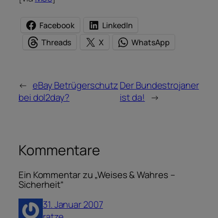
Facebook
LinkedIn
Threads
X
WhatsApp
←
eBay Betrügerschutz
Der Bundestrojaner
bei dol2day?
ist da!
→
Kommentare
Ein Kommentar zu „Weises & Wahres –
Sicherheit“
31. Januar 2007
ratze