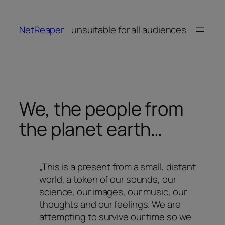
Zum
Inhalt
NetReaper
unsuitable for all audiences
springen
We, the people from
the planet earth…
„This is a present from a small, distant
world, a token of our sounds, our
science, our images, our music, our
thoughts and our feelings. We are
attempting to survive our time so we