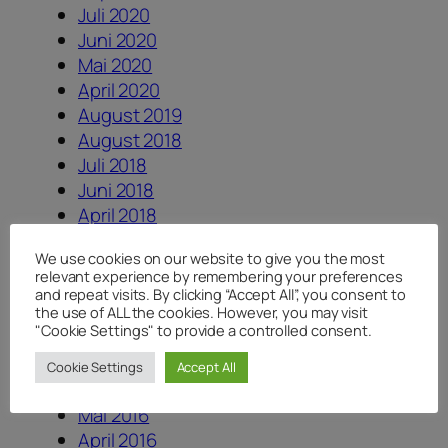
Juli 2020
Juni 2020
Mai 2020
April 2020
August 2019
August 2018
Juli 2018
Juni 2018
April 2018
Januar 2018
We use cookies on our website to give you the most
August 2017
relevant experience by remembering your preferences
Juli 2017
and repeat visits. By clicking “Accept All”, you consent to
the use of ALL the cookies. However, you may visit
Juni 2017
"Cookie Settings" to provide a controlled consent.
Dezember 2016
August 2016
Cookie Settings
Accept All
Juni 2016
Mai 2016
April 2016