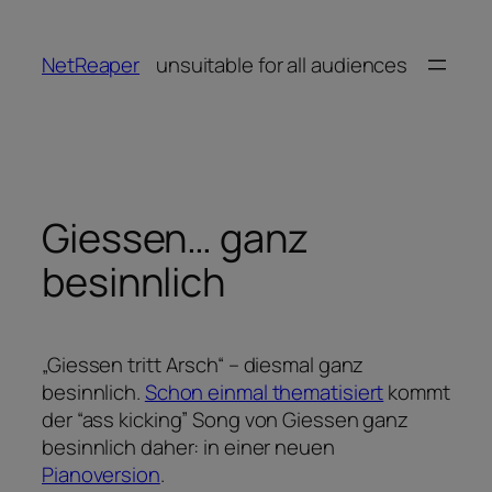
Zum
Inhalt
NetReaper
unsuitable for all audiences
springen
Giessen… ganz
besinnlich
„Giessen tritt Arsch“ – diesmal ganz
besinnlich.
Schon einmal thematisiert
kommt
der “ass kicking” Song von Giessen ganz
besinnlich daher: in einer neuen
Pianoversion
.