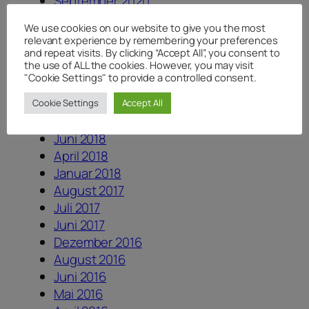
September 2020
Juli 2020
We use cookies on our website to give you the most
Juni 2020
relevant experience by remembering your preferences
Mai 2020
and repeat visits. By clicking “Accept All”, you consent to
the use of ALL the cookies. However, you may visit
April 2020
"Cookie Settings" to provide a controlled consent.
August 2019
August 2018
Cookie Settings
Accept All
Juli 2018
Juni 2018
April 2018
Januar 2018
August 2017
Juli 2017
Juni 2017
Dezember 2016
August 2016
Juni 2016
Mai 2016