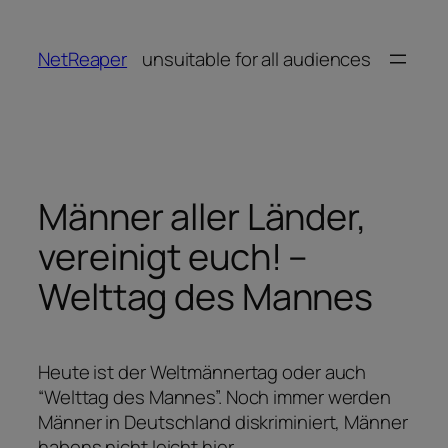
Zum
Inhalt
NetReaper
unsuitable for all audiences
springen
Männer aller Länder,
vereinigt euch! –
Welttag des Mannes
Heute ist der Weltmännertag oder auch
“Welttag des Mannes”. Noch immer werden
Männer in Deutschland diskriminiert, Männer
habens nicht leicht hier.