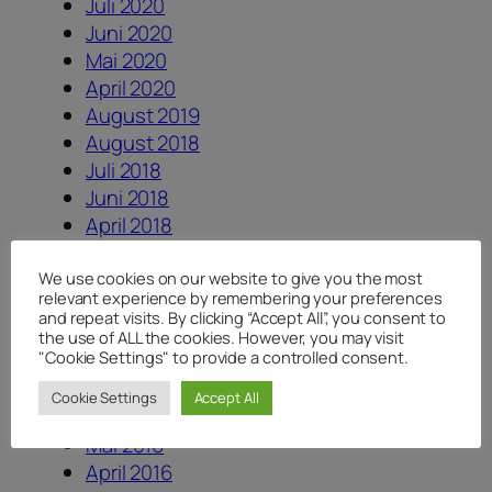
Juli 2020
Juni 2020
Mai 2020
April 2020
August 2019
August 2018
Juli 2018
Juni 2018
April 2018
Januar 2018
August 2017
We use cookies on our website to give you the most
relevant experience by remembering your preferences
Juli 2017
and repeat visits. By clicking “Accept All”, you consent to
Juni 2017
the use of ALL the cookies. However, you may visit
"Cookie Settings" to provide a controlled consent.
Dezember 2016
August 2016
Cookie Settings
Accept All
Juni 2016
Mai 2016
April 2016