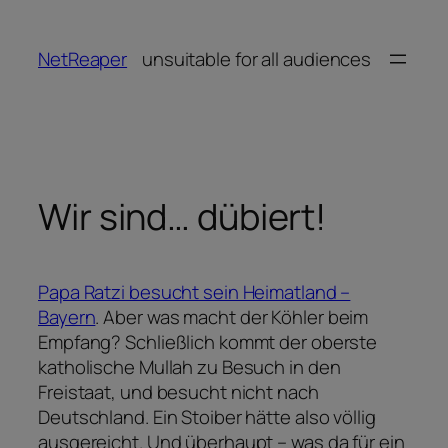
Zum
Inhalt
NetReaper
unsuitable for all audiences
springen
Wir sind… dübiert!
Papa Ratzi besucht sein Heimatland –
Bayern
. Aber was macht der Köhler beim
Empfang? Schließlich kommt der oberste
katholische Mullah zu Besuch in den
Freistaat, und besucht nicht nach
Deutschland. Ein Stoiber hätte also völlig
ausgereicht. Und überhaupt – was da für ein