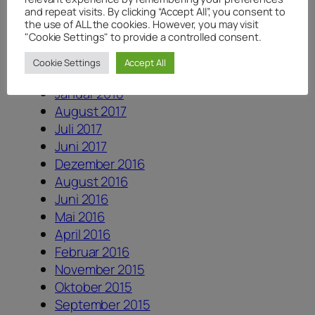
August 2019
and repeat visits. By clicking “Accept All”, you consent to
August 2018
the use of ALL the cookies. However, you may visit
"Cookie Settings" to provide a controlled consent.
Juli 2018
Juni 2018
Cookie Settings
Accept All
April 2018
Januar 2018
August 2017
Juli 2017
Juni 2017
Dezember 2016
August 2016
Juni 2016
Mai 2016
April 2016
Februar 2016
November 2015
Oktober 2015
September 2015