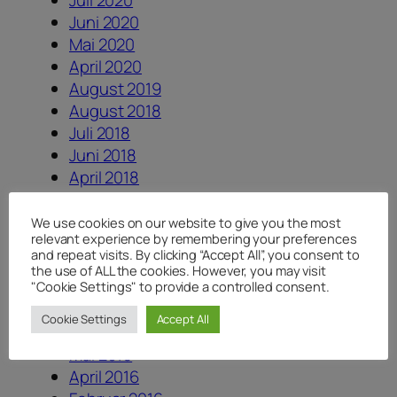
Juli 2020
Juni 2020
Mai 2020
April 2020
August 2019
August 2018
Juli 2018
Juni 2018
April 2018
Januar 2018
August 2017
We use cookies on our website to give you the most
relevant experience by remembering your preferences
Juli 2017
and repeat visits. By clicking “Accept All”, you consent to
Juni 2017
the use of ALL the cookies. However, you may visit
Dezember 2016
"Cookie Settings" to provide a controlled consent.
August 2016
Cookie Settings
Accept All
Juni 2016
Mai 2016
April 2016