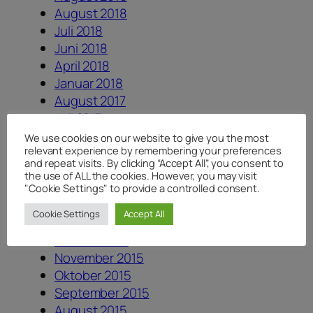
August 2018
Juli 2018
Juni 2018
April 2018
Januar 2018
August 2017
Juli 2017
Juni 2017
We use cookies on our website to give you the most
relevant experience by remembering your preferences
Dezember 2016
and repeat visits. By clicking “Accept All”, you consent to
August 2016
the use of ALL the cookies. However, you may visit
Juni 2016
"Cookie Settings" to provide a controlled consent.
Mai 2016
Cookie Settings
Accept All
April 2016
Februar 2016
November 2015
Oktober 2015
September 2015
August 2015