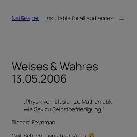
Zum
Inhalt
NetReaper
unsuitable for all audiences
springen
Weises & Wahres
13.05.2006
„Physik verhält sich zu Mathematik
wie Sex zu Selbstbefriedigung.“
Richard Feynman
Geil. Schlicht genial der Mann.