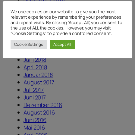
Juli 2020
We use cookies on our website to give you the most
Juni 2020
relevant experience by remembering your preferences
Mai 2020
and repeat visits. By clicking “Accept All”, you consent to
the use of ALL the cookies. However, you may visit
April 2020
"Cookie Settings" to provide a controlled consent.
August 2019
August 2018
Cookie Settings
Accept All
Juli 2018
Juni 2018
April 2018
Januar 2018
August 2017
Juli 2017
Juni 2017
Dezember 2016
August 2016
Juni 2016
Mai 2016
April 2016