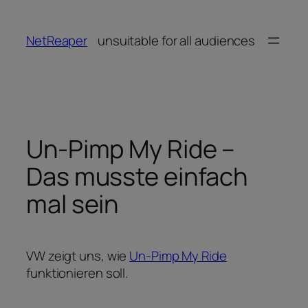
Zum
Inhalt
NetReaper
unsuitable for all audiences
springen
Un-Pimp My Ride –
Das musste einfach
mal sein
VW zeigt uns, wie
Un-Pimp My Ride
funktionieren soll.