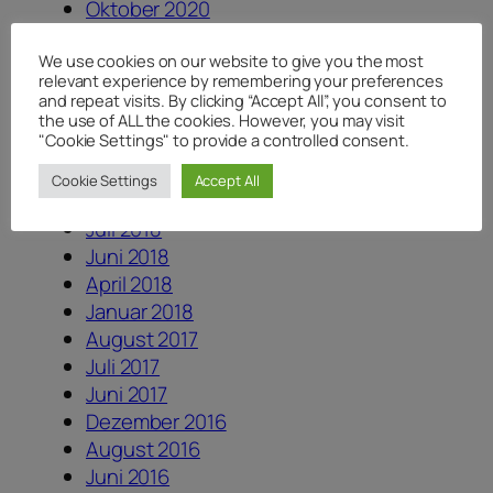
Oktober 2020
September 2020
Juli 2020
We use cookies on our website to give you the most
relevant experience by remembering your preferences
Juni 2020
and repeat visits. By clicking “Accept All”, you consent to
Mai 2020
the use of ALL the cookies. However, you may visit
"Cookie Settings" to provide a controlled consent.
April 2020
August 2019
Cookie Settings
Accept All
August 2018
Juli 2018
Juni 2018
April 2018
Januar 2018
August 2017
Juli 2017
Juni 2017
Dezember 2016
August 2016
Juni 2016