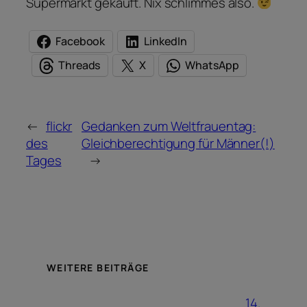
Supermarkt gekauft. Nix schlimmes also.
Facebook
LinkedIn
Threads
X
WhatsApp
←
flickr
Gedanken zum Weltfrauentag:
des
Gleichberechtigung für Männer(!)
Tages
→
WEITERE BEITRÄGE
14.