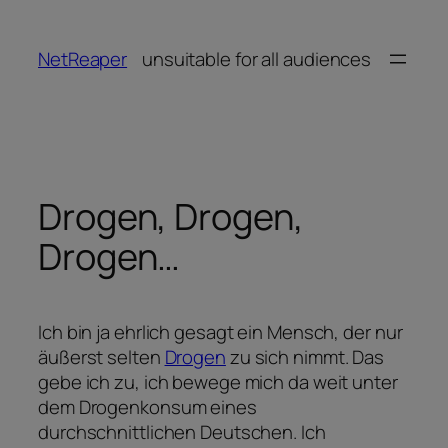
Zum
Inhalt
NetReaper
unsuitable for all audiences
springen
Drogen, Drogen,
Drogen…
Ich bin ja ehrlich gesagt ein Mensch, der nur
äußerst selten
Drogen
zu sich nimmt. Das
gebe ich zu, ich bewege mich da weit unter
dem Drogenkonsum eines
durchschnittlichen Deutschen. Ich