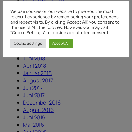
Juli 2020
We use cookies on our website to give you the most
Juni 2020
relevant experience by remembering your preferences
Mai 2020
and repeat visits. By clicking “Accept All”, you consent to
the use of ALL the cookies. However, you may visit
April 2020
"Cookie Settings" to provide a controlled consent.
August 2019
August 2018
Cookie Settings
Accept All
Juli 2018
Juni 2018
April 2018
Januar 2018
August 2017
Juli 2017
Juni 2017
Dezember 2016
August 2016
Juni 2016
Mai 2016
April 2016