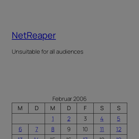
NetReaper
Unsuitable for all audiences
Februar 2006
M
D
M
D
F
S
S
1
2
3
4
5
6
7
8
9
10
11
12