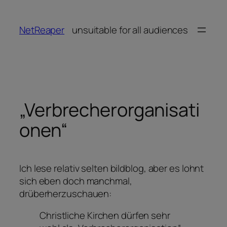
Zum
Inhalt
NetReaper
unsuitable for all audiences
springen
„Verbrecherorganisati
onen“
Ich lese relativ selten bildblog, aber es lohnt
sich eben doch manchmal,
drüberherzuschauen:
Christliche Kirchen dürfen sehr