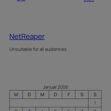
NetReaper
Unsuitable for all audiences
Januar 2006
M
D
M
D
F
S
S
1