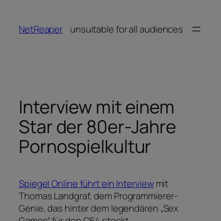
Zum
Inhalt
NetReaper
unsuitable for all audiences
springen
Interview mit einem
Star der 80er-Jahre
Pornospielkultur
Spiegel Online führt ein Interview
mit
Thomas Landgraf, dem Programmierer-
Genie, das hinter dem legendären „Sex
Games“ für den C64 steckt.