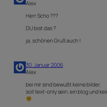
Alex
Herr Scho ???
DU bist das ?
ja, schönen Gruß auch !
30. Januar 2006
Alex
bei mir sind bewußt keine bilder.
soll text-only sein. ein blog und ke