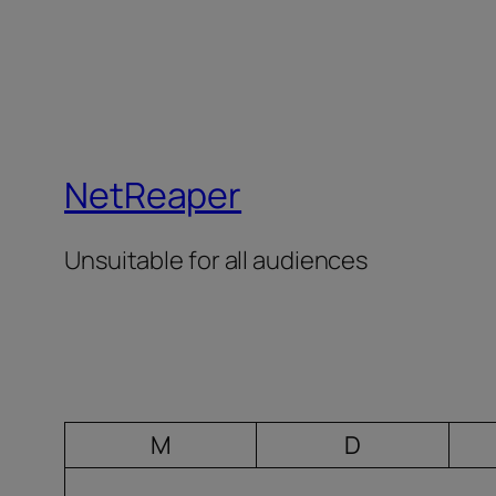
NetReaper
Unsuitable for all audiences
M
D