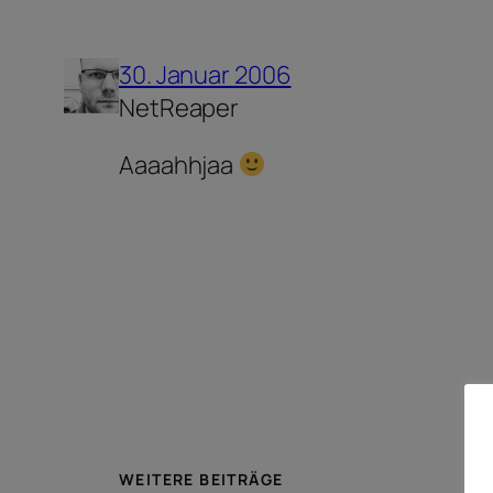
30. Januar 2006
NetReaper
Aaaahhjaa
WEITERE BEITRÄGE