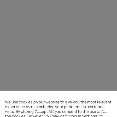
We use cookies on our website to give you the most relevant
experience by remembering your preferences and repeat
visits. By clicking “Accept All”, you consent to the use of ALL
the cookies. However, you may visit "Cookie Settings" to