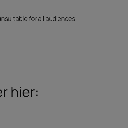
unsuitable for all audiences
r hier: