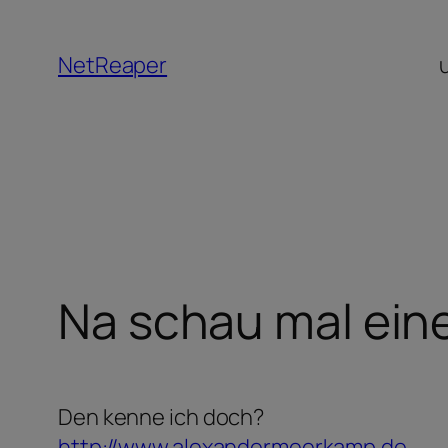
Zum
Inhalt
NetReaper
springen
Na schau mal eine
Den kenne ich doch?
http://www.alexandermeerkamp.de