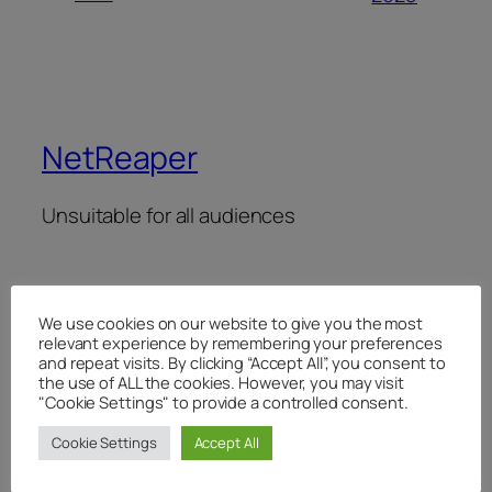
NetReaper
Unsuitable for all audiences
We use cookies on our website to give you the most
relevant experience by remembering your preferences
and repeat visits. By clicking “Accept All”, you consent to
Januar 2006
the use of ALL the cookies. However, you may visit
"Cookie Settings" to provide a controlled consent.
M
D
M
D
F
S
S
Cookie Settings
Accept All
1
2
3
4
5
6
7
8