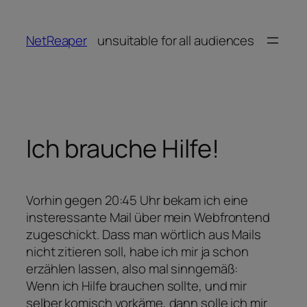
Zum
Inhalt
NetReaper
unsuitable for all audiences
springen
Ich brauche Hilfe!
Vorhin gegen 20:45 Uhr bekam ich eine
insteressante Mail über mein Webfrontend
zugeschickt. Dass man wörtlich aus Mails
nicht zitieren soll, habe ich mir ja schon
erzählen lassen, also mal sinngemäß:
Wenn ich Hilfe brauchen sollte, und mir
selber komisch vorkäme, dann solle ich mir