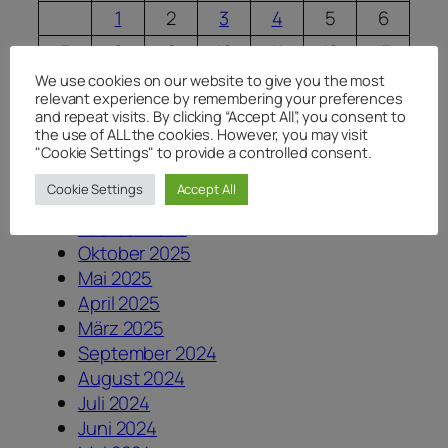
1
2
3
4
5
6
7
8
9
10
11
12
13
We use cookies on our website to give you the most
14
15
16
17
18
19
20
relevant experience by remembering your preferences
and repeat visits. By clicking “Accept All”, you consent to
21
22
23
24
25
26
27
the use of ALL the cookies. However, you may visit
28
29
30
"Cookie Settings" to provide a controlled consent.
« Okt.
Dez. »
Cookie Settings
Accept All
Februar 2026
Oktober 2025
Mai 2025
April 2025
März 2025
September 2024
August 2024
Juli 2024
Juni 2024