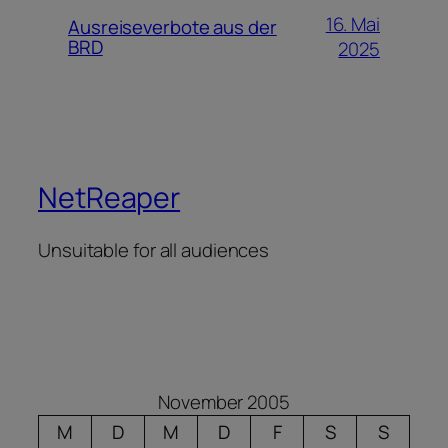
16. Mai
Ausreiseverbote aus der
BRD
2025
NetReaper
Unsuitable for all audiences
November 2005
M
D
M
D
F
S
S