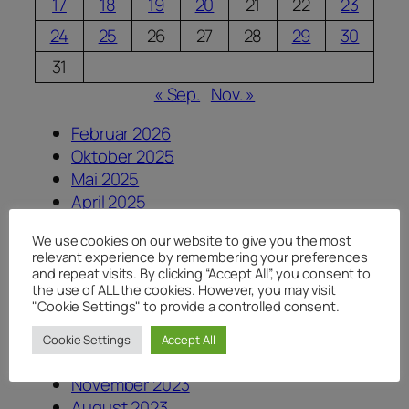
17
18
19
20
21
22
23
24
25
26
27
28
29
30
31
« Sep.
Nov. »
Februar 2026
Oktober 2025
Mai 2025
April 2025
März 2025
We use cookies on our website to give you the most
September 2024
relevant experience by remembering your preferences
August 2024
and repeat visits. By clicking “Accept All”, you consent to
the use of ALL the cookies. However, you may visit
Juli 2024
"Cookie Settings" to provide a controlled consent.
Juni 2024
Mai 2024
Cookie Settings
Accept All
März 2024
November 2023
August 2023