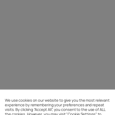
We use cookies on our website to give you the most relevant
Oktober 2005
experience by remembering your preferences and repeat
visits. By clicking “Accept All”, you consent to the use of ALL
M
D
F
the cookies. However, you may visit "Cookie Settings" to