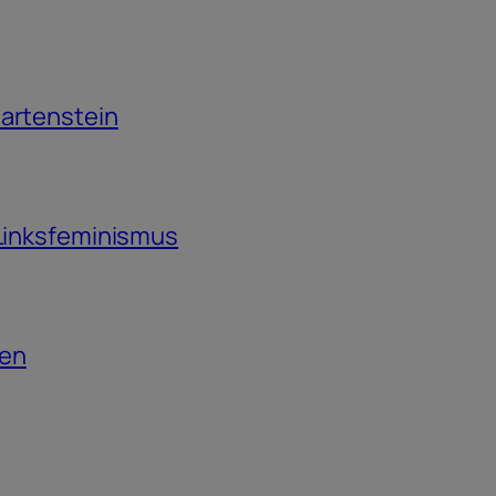
Martenstein
 Linksfeminismus
ten