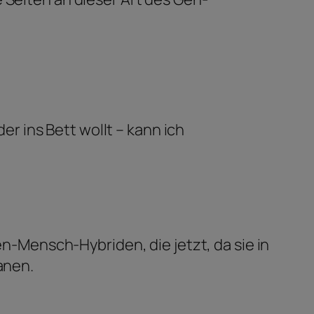
r ins Bett wollt – kann ich
en-Mensch-Hybriden, die jetzt, da sie in
anen.