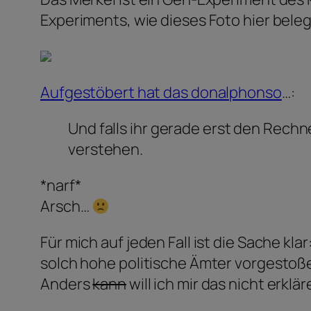
Experiments, wie dieses Foto hier beleg
Aufgestöbert hat das donalphonso
…:
Und falls ihr gerade erst den Rechn
verstehen.
*narf*
Arsch…
Für mich auf jeden Fall ist die Sache kl
solch hohe politische Ämter vorgestoßen
Anders
kann
will ich mir das nicht erklär