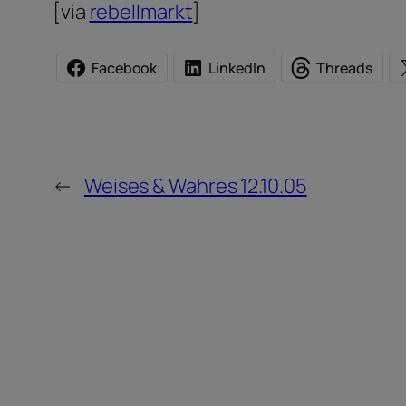
[via
rebellmarkt
]
Facebook
LinkedIn
Threads
←
Weises & Wahres 12.10.05