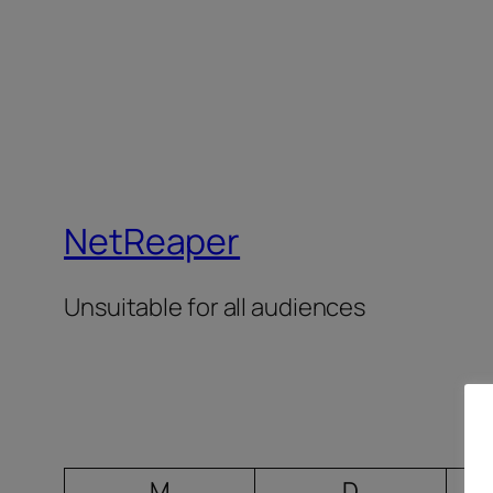
NetReaper
Unsuitable for all audiences
M
D