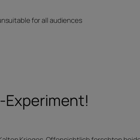
unsuitable for all audiences
n-Experiment!
alten Krieges. Offensichtlich forschten beide