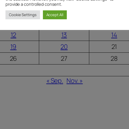
provide a controlled consent.
Cookie Settings
Accept All
5
6
7
12
13
14
19
20
21
26
27
28
« Sep.
Nov. »