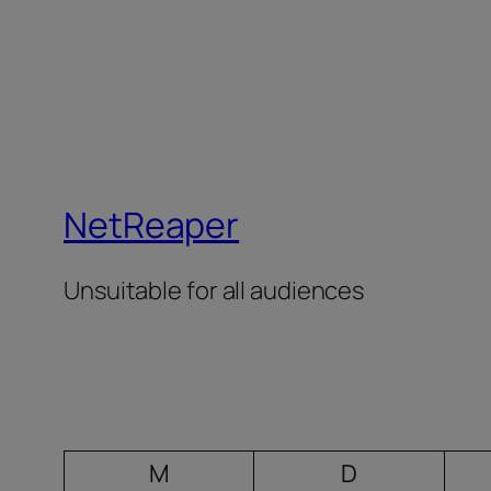
NetReaper
Unsuitable for all audiences
M
D