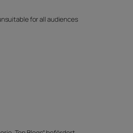
unsuitable for all audiences
orie „Top Blogs“ befördert.