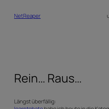
Zum
Inhalt
NetReaper
springen
Rein… Raus…
Längst überfällig:
learntohate
habe ich heute in die Kateg