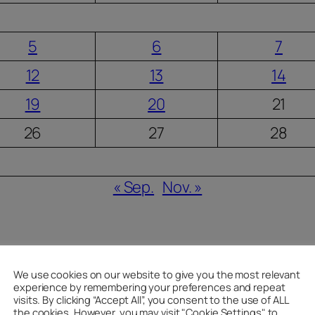
5
6
7
12
13
14
19
20
21
26
27
28
« Sep.
Nov. »
We use cookies on our website to give you the most relevant
experience by remembering your preferences and repeat
visits. By clicking “Accept All”, you consent to the use of ALL
the cookies. However, you may visit "Cookie Settings" to