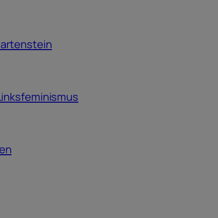
Martenstein
 Linksfeminismus
ten