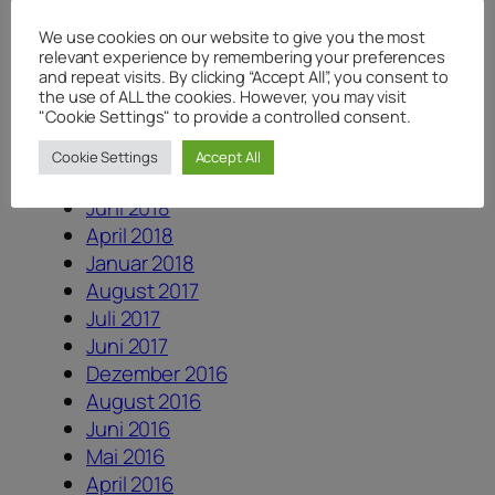
Juli 2020
We use cookies on our website to give you the most
Juni 2020
relevant experience by remembering your preferences
Mai 2020
and repeat visits. By clicking “Accept All”, you consent to
April 2020
the use of ALL the cookies. However, you may visit
"Cookie Settings" to provide a controlled consent.
August 2019
August 2018
Cookie Settings
Accept All
Juli 2018
Juni 2018
April 2018
Januar 2018
August 2017
Juli 2017
Juni 2017
Dezember 2016
August 2016
Juni 2016
Mai 2016
April 2016