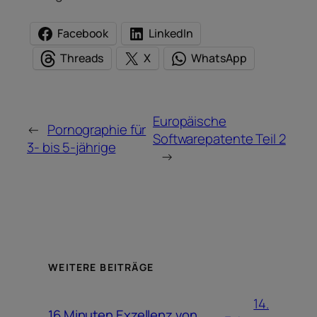
Facebook
LinkedIn
Threads
X
WhatsApp
Europäische
←
Pornographie für
Softwarepatente Teil 2
3- bis 5-jährige
→
WEITERE BEITRÄGE
14.
16 Minuten Exzellenz von