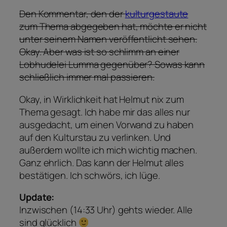
Den Kommentar, den der
kulturgestaute
zum Thema abgegeben hat, möchte er nicht
unter seinem Namen veröffentlicht sehen.
Okay. Aber was ist so schlimm an einer
Lobhudelei Lumma gegenüber? Sowas kann
schließlich immer mal passieren.
Okay, in Wirklichkeit hat Helmut nix zum
Thema gesagt. Ich habe mir das alles nur
ausgedacht, um einen Vorwand zu haben
auf den Kulturstau zu verlinken. Und
außerdem wollte ich mich wichtig machen.
Ganz ehrlich. Das kann der Helmut alles
bestätigen. Ich schwörs, ich lüge.
Update:
Inzwischen (14:33 Uhr) gehts wieder. Alle
sind glücklich