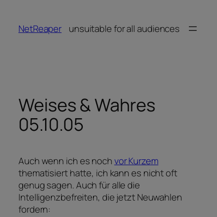
Zum
Inhalt
NetReaper
unsuitable for all audiences
springen
Weises & Wahres
05.10.05
Auch wenn ich es noch
vor Kurzem
thematisiert hatte, ich kann es nicht oft
genug sagen. Auch für alle die
Intelligenzbefreiten, die jetzt Neuwahlen
fordern: