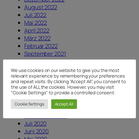
August 2022
Juli 2022
Mai 2022
April 2022
März 2022
Februar 2022
September 2021
August 2021
Juli 2021
We use cookies on our website to give you the most
relevant experience by remembering your preferences
Juni 2021
and repeat visits. By clicking “Accept All”, you consent to
Mai 2021
the use of ALL the cookies. However, you may visit
März 2021
"Cookie Settings" to provide a controlled consent.
Februar 2021
Cookie Settings
Accept All
Oktober 2020
September 2020
Juli 2020
Juni 2020