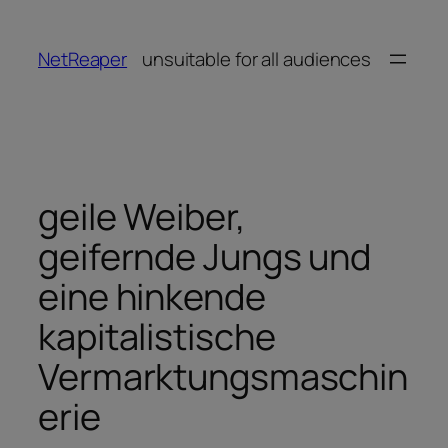
Zum
Inhalt
NetReaper
unsuitable for all audiences
springen
geile Weiber,
geifernde Jungs und
eine hinkende
kapitalistische
Vermarktungsmaschin
erie