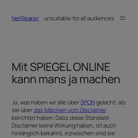
Zum
Inhalt
NetReaper
unsuitable for all audiences
springen
Mit SPIEGEL ONLINE
kann mans ja machen
Ja, was haben wir alle über
SPON
gelacht, als
sie über
das Märchen vom Disclaimer
berichtet haben. Dass diese Standard-
Disclaimer keine Wirkung haben, ist auch
hinlänglich bekannt, inzwischen sind sie