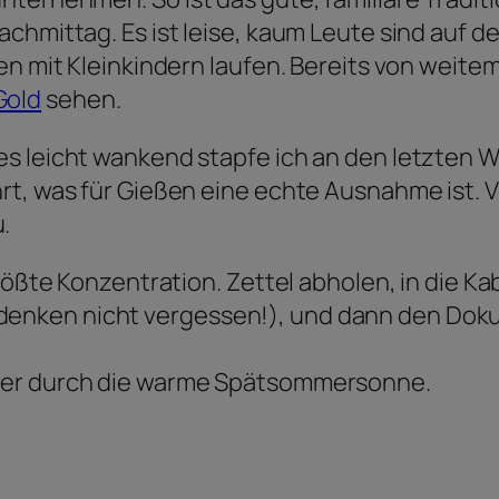
chmittag. Es ist leise, kaum Leute sind auf de
en mit Kleinkindern laufen. Bereits von weit
Gold
sehen.
s leicht wankend stapfe ich an den letzten 
rt, was für Gießen eine echte Ausnahme ist. V
.
größte Konzentration. Zettel abholen, in die K
enken nicht vergessen!), und dann den Dok
der durch die warme Spätsommersonne.