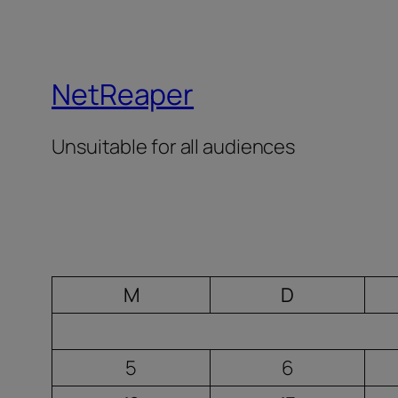
NetReaper
Unsuitable for all audiences
M
D
5
6