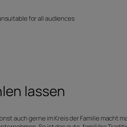
unsuitable for all audiences
len lassen
nst auch gerne im Kreis der Familie macht ma
ternehmen. So ist das gute, familiäre Traditi