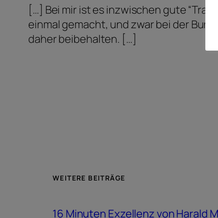
[…] Bei mir ist es inzwischen gute “Tra
einmal gemacht, und zwar bei der Bunde
daher beibehalten. […]
WEITERE BEITRÄGE
16 Minuten Exzellenz von Harald 