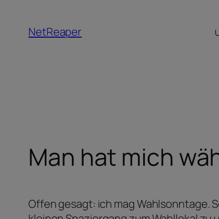
Zum
Inhalt
NetReaper
springen
Man hat mich wäh
Offen gesagt: ich mag Wahlsonntage. So
kleinen Spaziergang zum Wahllokal zu un