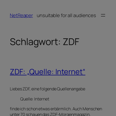
Zum
Inhalt
NetReaper
unsuitable for all audiences
springen
Schlagwort:
ZDF
ZDF: „Quelle: Internet“
Liebes ZDF, eine folgende Quellenangabe
Quelle: Internet
finde ich schon etwas erbärmlich. Auch Menschen
unter 70 schauen das ZDF-Morgenmagazin.