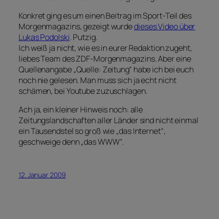
Konkret ging es um einen Beitrag im Sport-Teil des
Morgenmagazins, gezeigt wurde
dieses Video über
Lukas Podolski
. Putzig.
Ich weiß ja nicht, wie es in eurer Redaktion zugeht,
liebes Team des ZDF-Morgenmagazins. Aber eine
Quellenangabe „Quelle: Zeitung“ habe ich bei euch
noch nie gelesen. Man muss sich ja echt nicht
schämen, bei Youtube zuzuschlagen.
Ach ja, ein kleiner Hinweis noch: alle
Zeitungslandschaften aller Länder sind nicht einmal
ein Tausendstel so groß wie „das Internet“,
geschweige denn „das WWW“.
12. Januar 2009