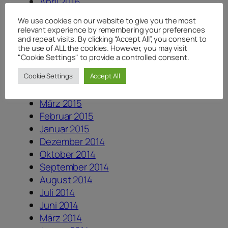
April 2016
Februar 2016
We use cookies on our website to give you the most
November 2015
relevant experience by remembering your preferences
Oktober 2015
and repeat visits. By clicking “Accept All”, you consent to
the use of ALL the cookies. However, you may visit
September 2015
"Cookie Settings" to provide a controlled consent.
August 2015
Cookie Settings
Accept All
Mai 2015
April 2015
März 2015
Februar 2015
Januar 2015
Dezember 2014
Oktober 2014
September 2014
August 2014
Juli 2014
Juni 2014
März 2014