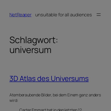
Zum
Inhalt
NetReaper
unsuitable for all audiences
springen
Schlagwort:
universum
3D Atlas des Universums
Atemberaubende Bilder, bei dem Einem ganz anders
wird:
Carter Emmart hat in den letzten 12