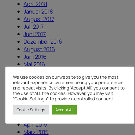
April 2018
Januar 2018
August 2017
Juli 2017
Juni 2017
Dezember 2016
August 2016
Juni 2016
Mai 2016
April 2016
We use cookies on our website to give you the most
Februar 2016
relevant experience by remembering your preferences
November 2015
and repeat visits. By clicking “Accept All”, you consent to
the use of ALL the cookies. However, you may visit
Oktober 2015
"Cookie Settings" to provide a controlled consent.
September 2015
August 2015
Cookie Settings
Accept All
Mai 2015
April 2015
März 2015