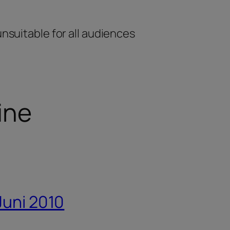
unsuitable for all audiences
ine
Juni 2010