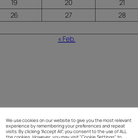
19
20
21
26
27
28
« Feb.
We use cookies on our website to give you the most relevant
experience by remembering your preferences and repeat
visits. By clicking “Accept All”, you consent to the use of ALL
the cookies. However, you may visit "Cookie Settings" to