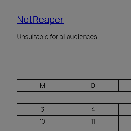
NetReaper
Unsuitable for all audiences
M
D
3
4
10
11