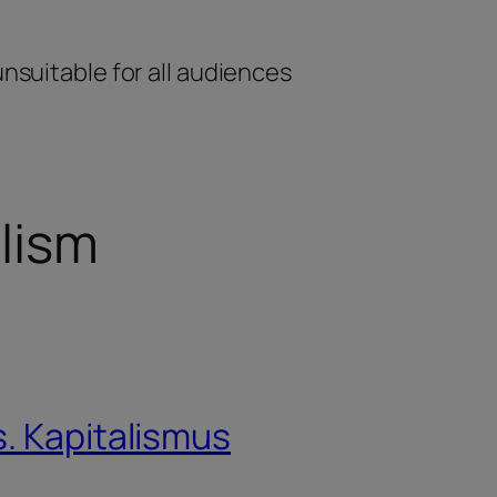
unsuitable for all audiences
lism
. Kapitalismus