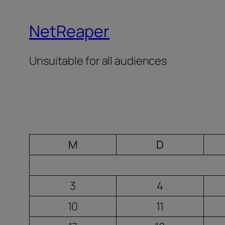
NetReaper
Unsuitable for all audiences
M
D
3
4
10
11