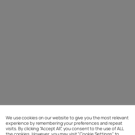
We use cookies on our website to give you the most relevant
experience by remembering your preferences and repeat
visits. By clicking “Accept All”, you consent to the use of ALL
the cookies. However, you may visit "Cookie Settings" to