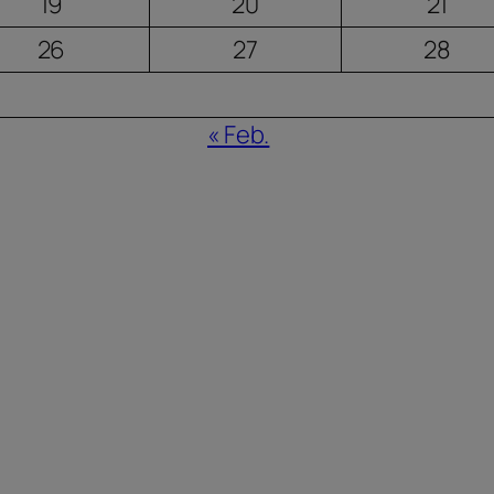
19
20
21
26
27
28
« Feb.