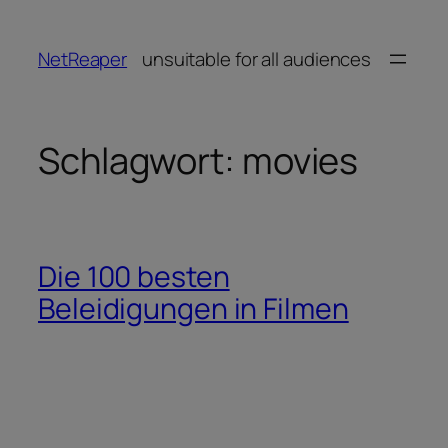
Zum
Inhalt
NetReaper
unsuitable for all audiences
springen
Schlagwort:
movies
Die 100 besten
Beleidigungen in Filmen