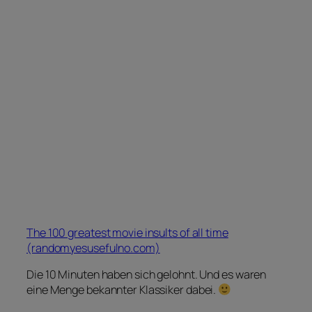
The 100 greatest movie insults of all time
(randomyesusefulno.com)
Die 10 Minuten haben sich gelohnt. Und es waren
eine Menge bekannter Klassiker dabei.