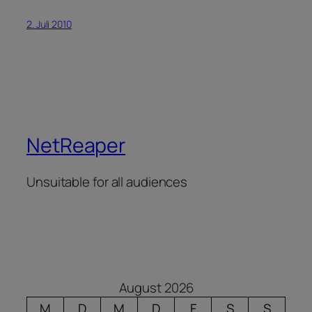
2. Juli 2010
NetReaper
Unsuitable for all audiences
August 2026
M
D
M
D
F
S
S