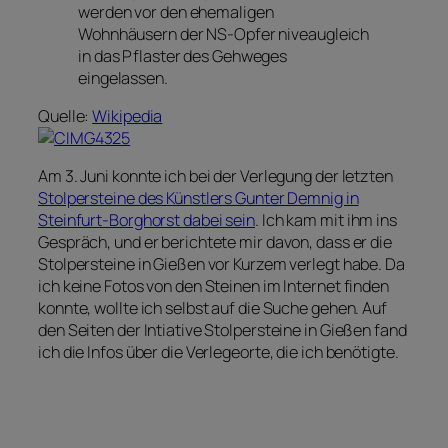
werden vor den ehemaligen
Wohnhäusern der NS-Opfer niveaugleich
in das Pflaster des Gehweges
eingelassen.
Quelle:
Wikipedia
Am 3. Juni konnte ich bei der Verlegung der letzten
Stolpersteine des Künstlers Gunter Demnig in
Steinfurt-Borghorst dabei sein
. Ich kam mit ihm ins
Gespräch, und er berichtete mir davon, dass er die
Stolpersteine in Gießen vor Kurzem verlegt habe. Da
ich keine Fotos von den Steinen im Internet finden
konnte, wollte ich selbst auf die Suche gehen. Auf
den Seiten der Intiative Stolpersteine in Gießen fand
ich die Infos über die Verlegeorte, die ich benötigte.