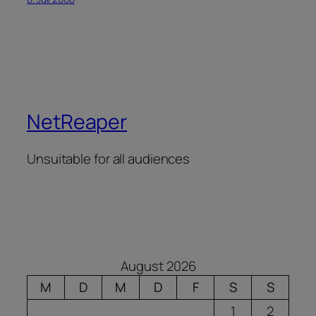
NetReaper
Unsuitable for all audiences
August 2026
M
D
M
D
F
S
S
1
2