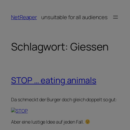
Zum
Inhalt
NetReaper
unsuitable for all audiences
springen
Schlagwort:
Giessen
STOP … eating animals
Da schmeckt der Burger doch gleich doppelt so gut:
Aber eine lustige Idee auf jeden Fall.