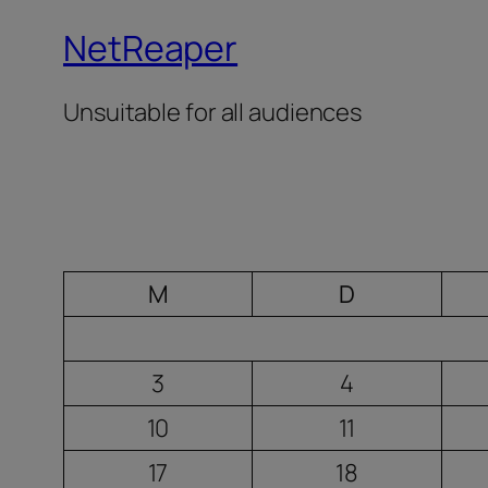
NetReaper
Unsuitable for all audiences
M
D
3
4
10
11
17
18