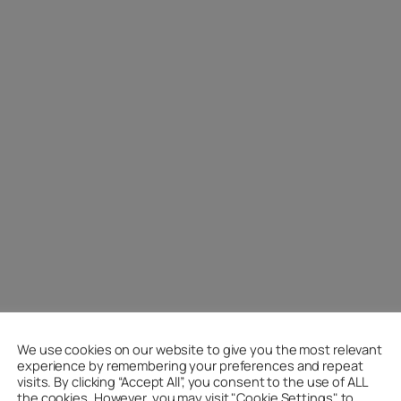
We use cookies on our website to give you the most relevant
experience by remembering your preferences and repeat
visits. By clicking “Accept All”, you consent to the use of ALL
the cookies. However, you may visit "Cookie Settings" to