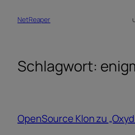
Zum
Inhalt
NetReaper
springen
Schlagwort:
enig
OpenSource Klon zu „Oxyd“