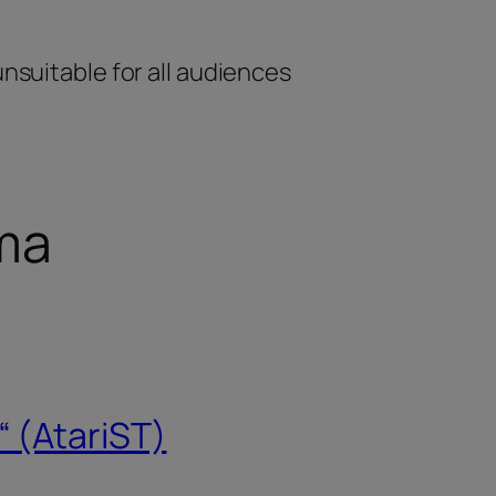
unsuitable for all audiences
ma
 (AtariST)