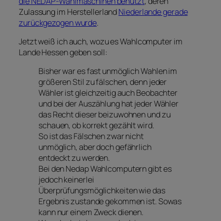
die NEDAP-Wahlmaschinen benutzt
, deren
Zulassung im Herstellerland
Niederlande gerade
zurückgezogen wurde
.
Jetzt weiß ich auch, wozu es Wahlcomputer im
Lande Hessen geben soll:
Bisher war es fast unmöglich Wahlen im
größeren Stil zu fälschen, denn jeder
Wähler ist gleichzeitig auch Beobachter
und bei der Auszählung hat jeder Wähler
das Recht dieser beizuwohnen und zu
schauen, ob korrekt gezählt wird.
So ist das Fälschen zwar nicht
unmöglich, aber doch gefährlich
entdeckt zu werden.
Bei den Nedap Wahlcomputern gibt es
jedoch keinerlei
Überprüfungsmöglichkeiten wie das
Ergebnis zustande gekommen ist. Sowas
kann nur einem Zweck dienen.