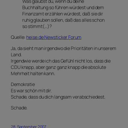
Was glaubst du, wenn du deine
Buchhaltung so führen würdest und dem
Finanzamt erzählen würdest, daß sie dir
ruhig glauben sollen, daß das alles schon
so stimmt(…)?
Quelle:
heise.de Newsticker Forum
Ja, da sieht man irgendwo die Prioritäten in unserem
Land.
Irgendwie werde ich das Gefühl nicht los, dass die
CDU knapp, aber ganz ganz knapp die absolute
Mehrheit halten kann.
Demokratie
Es war schön mit dir.
Schade, dass du dich langsam verabschiedest.
Schade.
28. September 2007