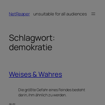
Zum
Inhalt
NetReaper
unsuitable for all audiences
springen
Schlagwort:
demokratie
Weises & Wahres
Die größte Gefahr eines Feindes besteht
darin, ihm ähnlich zu werden.
aus: