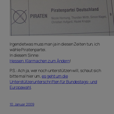
Irgend etwas muss man ja in diesen Zeiten tun, ich
wähle Piratenpartei.
In diesem Sinne:
Hessen: Klarmachen zum Ändern
!
P.S.: Ach ja, wer noch unterstützen will, schaut sich
bitte mal hier um,
es geht um die
Unterstützerunterschriften für Bundestags- und
Europawahl
.
10. Januar 2009