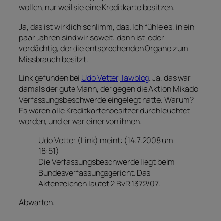
wollen, nur weil sie eine Kreditkarte besitzen.
Ja, das ist wirklich schlimm, das. Ich fühle es, in ein
paar Jahren sind wir soweit: dann ist jeder
verdächtig, der die entsprechenden Organe zum
Missbrauch besitzt.
Link gefunden bei
Udo Vetter, lawblog
. Ja, das war
damals der gute Mann, der gegen die Aktion Mikado
Verfassungsbeschwerde eingelegt hatte. Warum?
Es waren alle Kreditkartenbesitzer durchleuchtet
worden, und er war einer von ihnen.
Udo Vetter (Link) meint: (14.7.2008 um
18:51)
Die Verfassungsbeschwerde liegt beim
Bundesverfassungsgericht. Das
Aktenzeichen lautet 2 BvR 1372/07.
Abwarten.