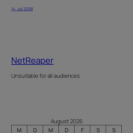
14. Juli 2008
NetReaper
Unsuitable for all audiences
August 2026
M
D
M
D
F
S
S