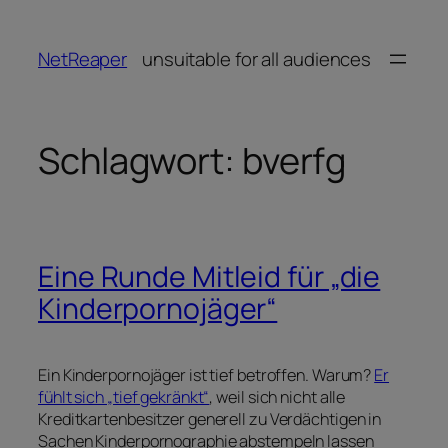
Zum
Inhalt
NetReaper
unsuitable for all audiences
springen
Schlagwort:
bverfg
Eine Runde Mitleid für „die
Kinderpornojäger“
Ein Kinderpornojäger ist tief betroffen. Warum?
Er
fühlt sich „tief gekränkt“
, weil sich nicht alle
Kreditkartenbesitzer generell zu Verdächtigen in
Sachen Kinderpornographie abstempeln lassen