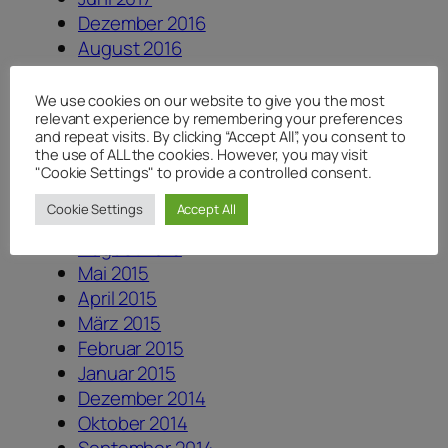
Dezember 2016
August 2016
Juni 2016
Mai 2016
We use cookies on our website to give you the most
relevant experience by remembering your preferences
April 2016
and repeat visits. By clicking “Accept All”, you consent to
Februar 2016
the use of ALL the cookies. However, you may visit
November 2015
"Cookie Settings" to provide a controlled consent.
Oktober 2015
Cookie Settings
Accept All
September 2015
August 2015
Mai 2015
April 2015
März 2015
Februar 2015
Januar 2015
Dezember 2014
Oktober 2014