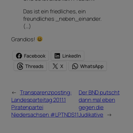
Das ist ein friedliches, ein
freundliches _neben_einander.
(…)
Grandios!
Facebook
LinkedIn
Threads
X
WhatsApp
←
Transparenzposting:
Der BND putscht
Landesparteitag 2011.1
dann mal eben
Piratenpartei
gegen die
Niedersachsen #LPTNDS11
Judikative
→