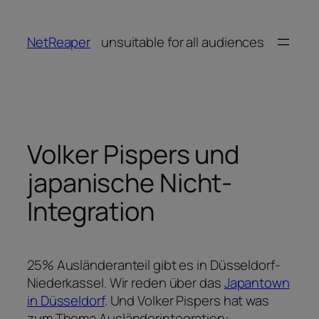
Zum
Inhalt
NetReaper
unsuitable for all audiences
springen
Volker Pispers und
japanische Nicht-
Integration
25% Ausländeranteil gibt es in Düsseldorf-
Niederkassel. Wir reden über das
Japantown
in Düsseldorf
. Und Volker Pispers hat was
zum Thema Ausländerintegration: