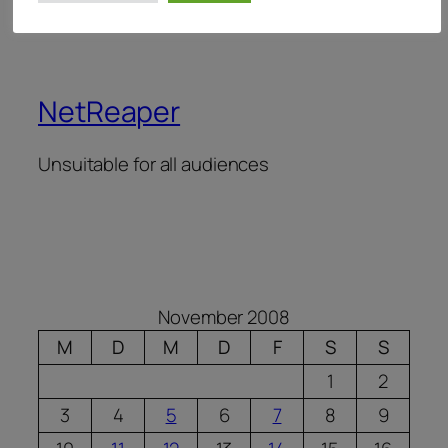
NetReaper
Unsuitable for all audiences
November 2008
M
D
M
D
F
S
S
1
2
3
4
5
6
7
8
9