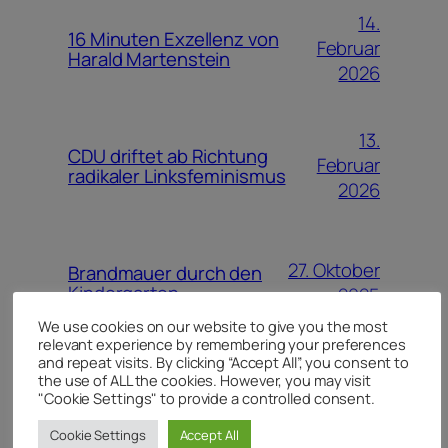
14.
16 Minuten Exzellenz von
Februar
Harald Martenstein
2026
13.
CDU driftet ab Richtung
Februar
radikaler Linksfeminismus
2026
27. Oktober
Brandmauer durch den
Kindergarten
2025
We use cookies on our website to give you the most
relevant experience by remembering your preferences
and repeat visits. By clicking “Accept All”, you consent to
the use of ALL the cookies. However, you may visit
16. Mai
Ausreiseverbote aus der
"Cookie Settings" to provide a controlled consent.
BRD
2025
Cookie Settings
Accept All