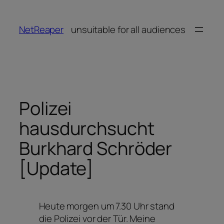
Zum
Inhalt
NetReaper
unsuitable for all audiences
springen
Polizei
hausdurchsucht
Burkhard Schröder
[Update]
Heute morgen um 7.30 Uhr stand
die Polizei vor der Tür. Meine