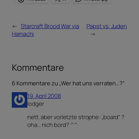
←
Starcraft Brood War via
Papst vs. Juden
Hamachi
→
Kommentare
6 Kommentare zu „Wer hat uns verraten…?“
19. April 2008
lodger
nett. aber vorletzte strophe: „board“ ?
oha… nich bord? ^^