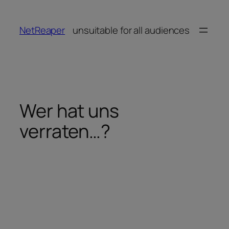
Zum
Inhalt
NetReaper
unsuitable for all audiences
springen
Wer hat uns
verraten…?